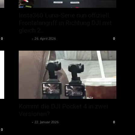
Insta360 Luna-Serie nun offiziell:
Frontalangriff in Richtung DJI mit
gleich 2...
admin
-
26. April 2026
0
0
Kommt die DJI Pocket 4 in zwei
Versionen?
admin
-
22. Januar 2026
0
0