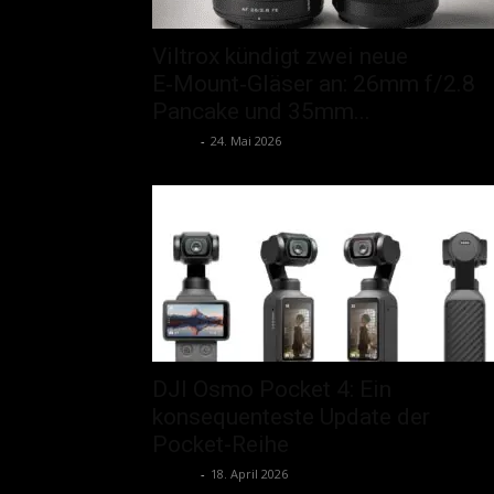
Viltrox kündigt zwei neue
E‑Mount‑Gläser an: 26mm f/2.8
Pancake und 35mm...
admin
-
24. Mai 2026
DJI Osmo Pocket 4: Ein
konsequenteste Update der
Pocket-Reihe
admin
-
18. April 2026