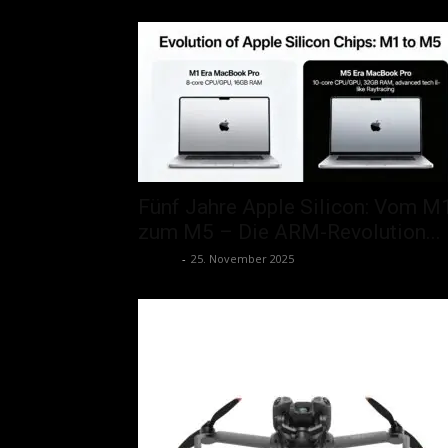
Fünf Jahre Apple Silicon: Vom M
zum M5 – Die ARM-Revolution...
admin
-
25. November 2025