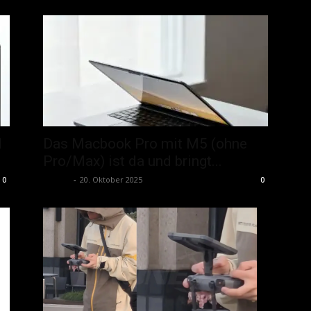
1
Das Macbook Pro mit M5 (ohne
Pro/Max) ist da und bringt...
admin
-
20. Oktober 2025
0
0