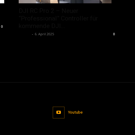
DJI RC Pro 2 – Neuer
“Professional” Controller für
kommende DJI...
0
admin
-
6. April 2025
0
Youtube