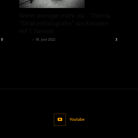
Wenn weniger mehr ist… Thema:
“Straßenfotografie” am kleinem
mFT Sensor
admin
-
18. Juni 2022
3
0
Youtube