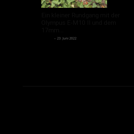
Ein kleiner Rundgang mit der
Olympus E-M10 II und dem
17mm...
admin
-
23. Juni 2022