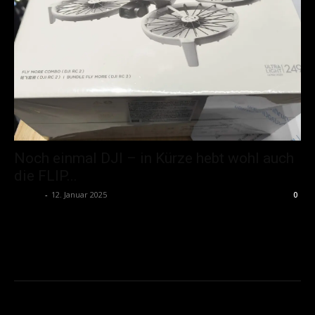
Noch einmal DJI – in Kürze hebt wohl auch
die FLIP...
admin
-
12. Januar 2025
0