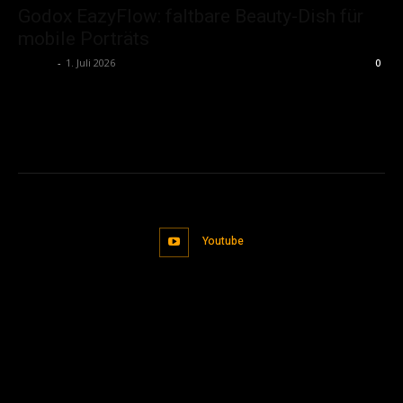
Godox EazyFlow: faltbare Beauty-Dish für
mobile Porträts
admin
-
1. Juli 2026
0
Youtube