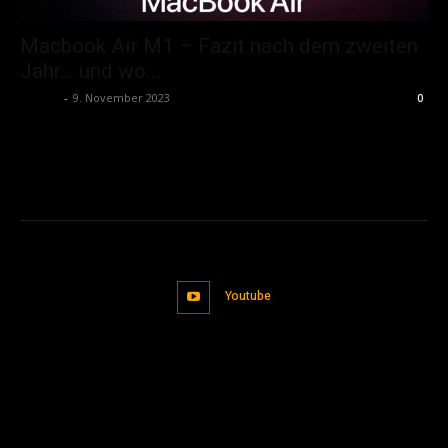
Macbook Air M1 – Fazit nach dem zweiten
Jahr… und wo...
admin
-
9. November 2023
0
Youtube