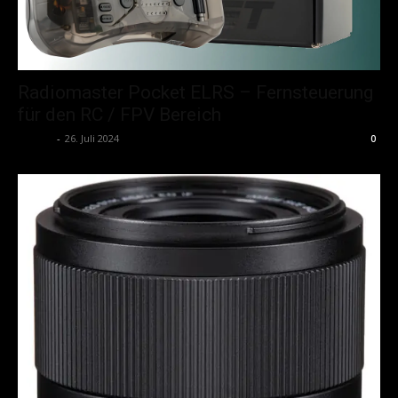
Radiomaster Pocket ELRS – Fernsteuerung
für den RC / FPV Bereich
admin
-
26. Juli 2024
0