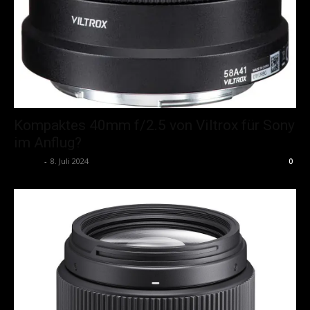
Kompaktes 40mm f/2.5 von Viltrox für Sony
im Anflug?
admin
-
8. Juli 2024
0