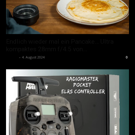
Endlich wieder mal ein Pancake… Ultra
kompaktes 28mm f/4.5 von...
admin
-
4. August 2024
0