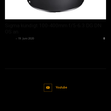
Sigma kündigt 100-400mm f/5-6.3 DG DN
OS an
admin
-
19. Juni 2020
0
Youtube