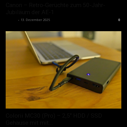
Canon – Retro-Gerüchte zum 50-Jahr-
Jubiläum der AE-1
admin
-
13. Dezember 2025
0
Colorii MC30 (Pro) – 2,5″ HDD / SSD
Gehäuse mit mit...