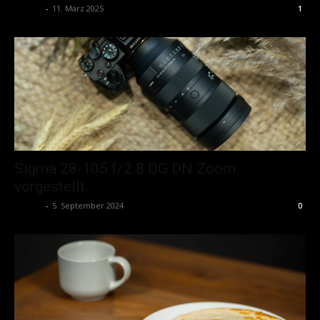
admin
-
11. März 2025
1
Sigma 28-105 f/2.8 DG DN Zoom
vorgestellt
admin
-
5. September 2024
0