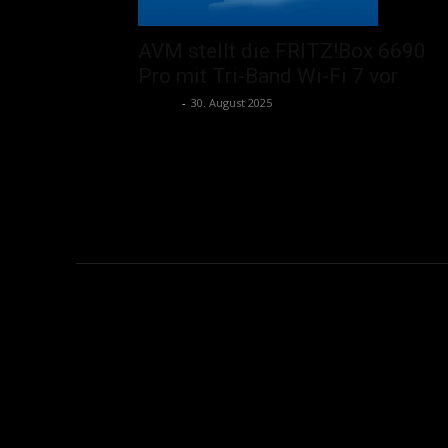
AVM stellt die FRITZ!Box 6690
Pro mit Tri-Band Wi-Fi 7 vor
admin
-
30. August 2025