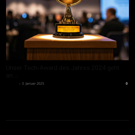
Unser Tech-Award des Jahres 2024 geht
an…:
admin
-
3. Januar 2025
0