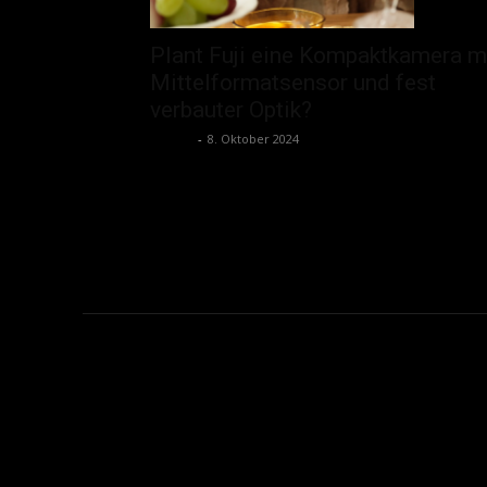
Plant Fuji eine Kompaktkamera m
Mittelformatsensor und fest
verbauter Optik?
admin
-
8. Oktober 2024