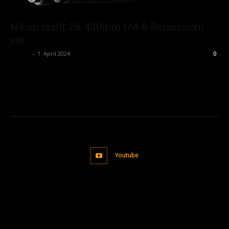
Nikon stellt 28-400mm f/4-8 Reisezoom
vor
admin
-
1. April 2024
0
Youtube