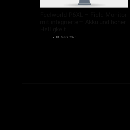
Feelworld P6XL – Field Monitor
mit integriertem Akku und hoher
Helligkeit
admin
-
18. März 2025