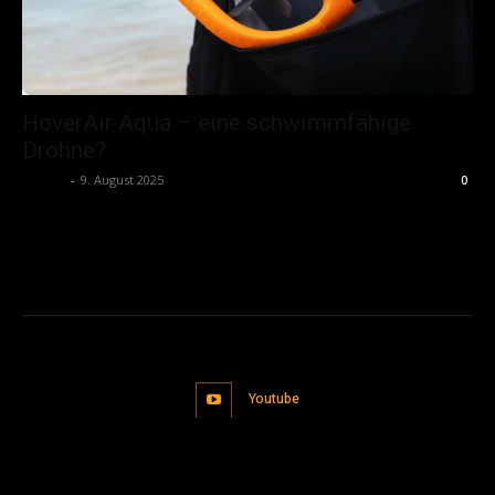
HoverAir Aqua – eine schwimmfähige
Drohne?
admin
-
9. August 2025
0
Youtube