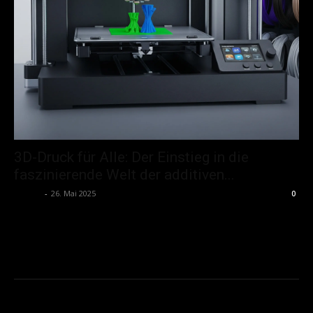
3D-Druck für Alle: Der Einstieg in die
faszinierende Welt der additiven...
admin
-
26. Mai 2025
0