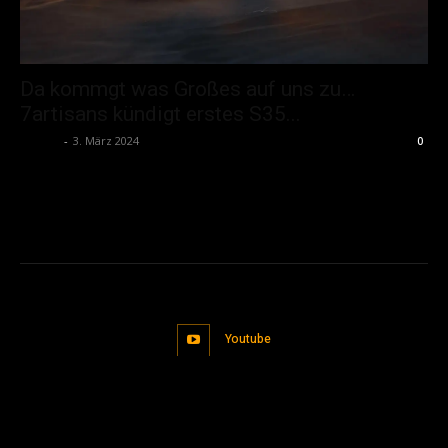
Da kommgt was Großes auf uns zu…
7artisans kündigt erstes S35...
admin
-
3. März 2024
0
Youtube