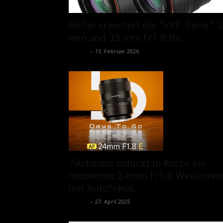
Rollei erweitert die “VAF‑Serie”: 
mm und 35 mm f/1.8 für...
admin
-
13. Februar 2026
7Artisans schickt in Kürze ein
modernes 24mm f/1.8 Weitwinke
mit Autofokus...
admin
-
27. April 2025