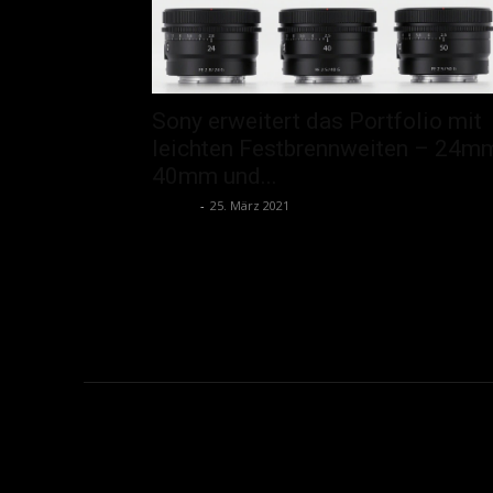
Sony erweitert das Portfolio mit
leichten Festbrennweiten – 24m
40mm und...
admin
-
25. März 2021