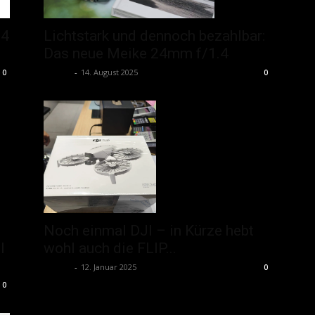
Lichtstark und dennoch bezahlbar:
24
Das neue Meike 24mm f/1.4
admin
-
14. August 2025
0
0
Noch einmal DJI – in Kürze hebt
l
wohl auch die FLIP...
admin
-
12. Januar 2025
0
0